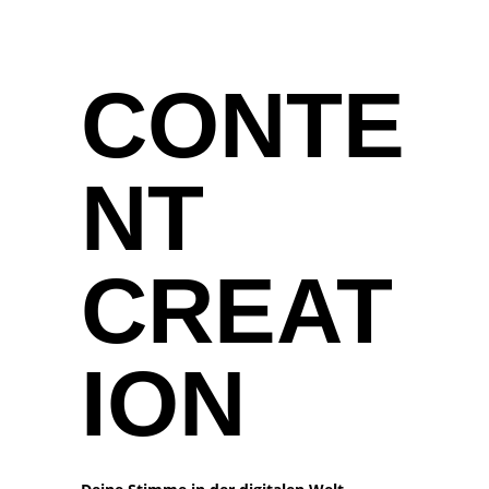
CONTE
NT
CREAT
ION