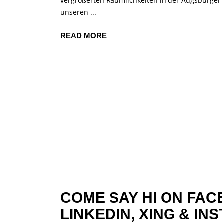
vergrößerten Räumlichkeiten in der Augsburger I
unseren
READ MORE
COME SAY HI ON
FAC
LINKEDIN,
XING
&
INS