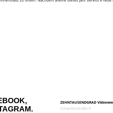
nnenstadt zu finden. Nachdem alleine dieses Jahr bereits 6 neue 
EBOOK,
ZEHNTAUSENDGRAD Videowe
TAGRAM.
Schaezlerstraße 9