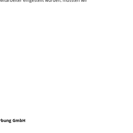
Mitarbeiter eingestellt wurden, mussten wir
rbung GmbH