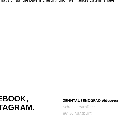
at sich auf die Datensicherung und intelligentes Datenmanageme
EBOOK,
ZEHNTAUSENDGRAD Videowe
TAGRAM.
Schaezlerstraße 9
86150 Augsburg