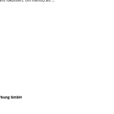
nt fokussiert. Um mentIQ als
rbung GmbH