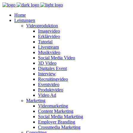
Home
Leistungen
Videoproduktion
Imagevideo
Erklärvideo
Tutorial
Livestream
Musikvideo
Social Media Video
3D Video
Digitales Event
Interview
Recruitingvideo
Eventvideo
Produktvideo
Video Ad
Marketing
Videomarketing
Content Marketing
Social Media Marketing
Employer Branding
Crossmedia Marketing
Consulting