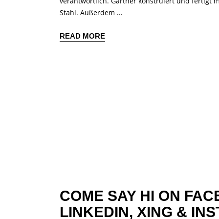
verantwortlich. Gartner konstruiert und fertig
Stahl. Außerdem
READ MORE
COME SAY HI ON
FAC
LINKEDIN,
XING
&
INS