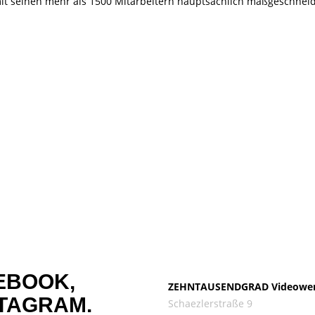
t mit seinen mehr als 1500 Mitarbeitern hauptsächlich maßgeschne
EBOOK,
ZEHNTAUSENDGRAD Videowe
TAGRAM.
Schaezlerstraße 9