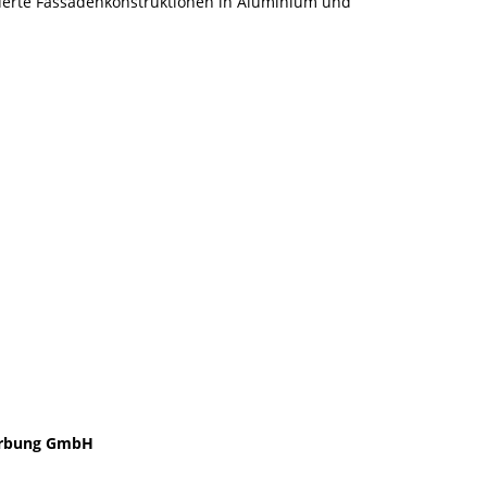
iderte Fassadenkonstruktionen in Aluminium und
rbung GmbH