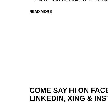
ZEHNTAUSENDGRAD lieben Autos und haben berei
READ MORE
COME SAY HI ON
FAC
LINKEDIN,
XING
&
INS