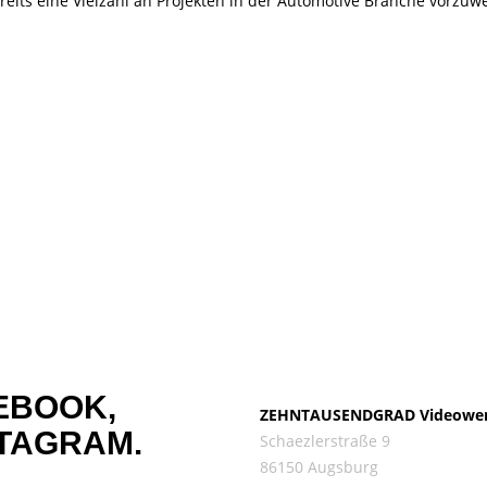
ts eine Vielzahl an Projekten in der Automotive Branche vorzu
EBOOK,
ZEHNTAUSENDGRAD Videowe
TAGRAM.
Schaezlerstraße 9
86150 Augsburg