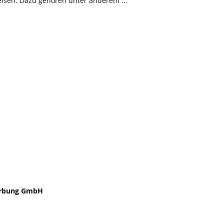
weisen. Dazu gehören unter anderem
rbung GmbH