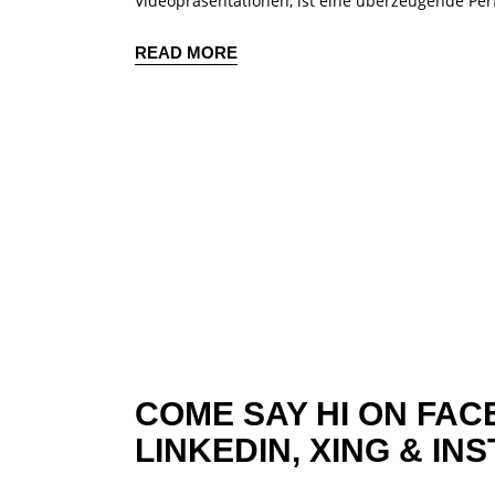
Videopräsentationen, ist eine überzeugende Per
READ MORE
COME SAY HI ON
FAC
LINKEDIN,
XING
&
INS