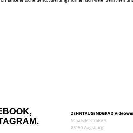
formance entscheidend. Allerdings fühlen sich viele Menschen un
EBOOK,
ZEHNTAUSENDGRAD Videowe
TAGRAM.
Schaezlerstraße 9
86150 Augsburg