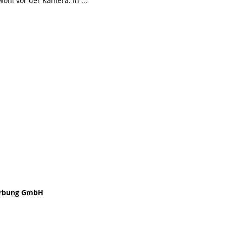
wohl vor der Kamera. In
rbung GmbH