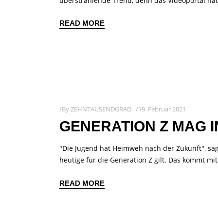
überstrahlende Trend, denn das Videoportal hat
READ MORE
By
ZEHNTAUSENDGRAD
19. Februar 2021
GENERATION Z MAG 
"Die Jugend hat Heimweh nach der Zukunft", sag
heutige für die Generation Z gilt. Das kommt mi
READ MORE