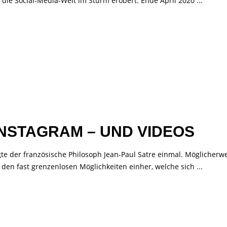
 die Social-Media-Welt im Sturm erobert. Ende April 2020
INSTAGRAM – UND VIDEOS
te der französische Philosoph Jean-Paul Satre einmal. Möglicherw
t den fast grenzenlosen Möglichkeiten einher, welche sich