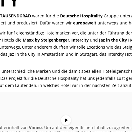
TY
NTAUSENDGRAD
waren für die
Deutsche Hospitality
Gruppe unter
ert und produziert. Dafür waren wir
europaweit
unterwegs und hab
ir fünf eigenständige Hotelmarken vor, die unter der Führung der
r
Hotels die
Maxx by Steigenberger
,
Intercity
und
Jaz in the City
Ho
l unterwegs, unter anderem durften wir tolle Locations wie das St
s Jaz in the City in Amsterdam und in Stuttgart, das Intercity Hote
o unterschiedliche Marken und die damit speziellen Hoteleigensch
as Projekt für die Deutsche Hospitality hat uns jedenfalls Lust ge
auf dem Laufenden, in welches Hotel wir in der nächsten Zeit anzut
alterinhalt von
Vimeo
. Um auf den eigentlichen Inhalt zuzugreifen, 