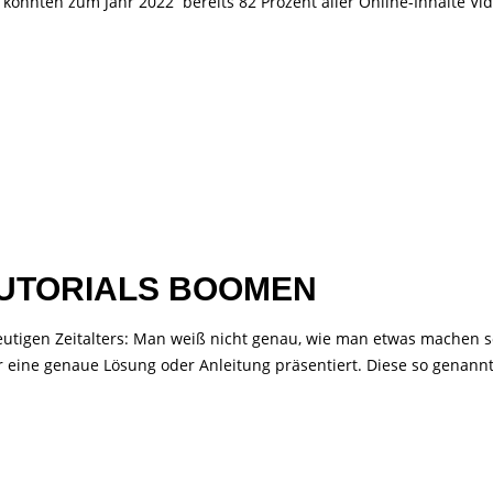
, könnten zum Jahr 2022 bereits 82 Prozent aller Online-Inhalte Vi
-TUTORIALS BOOMEN
eutigen Zeitalters: Man weiß nicht genau, wie man etwas machen s
r eine genaue Lösung oder Anleitung präsentiert. Diese so genannt